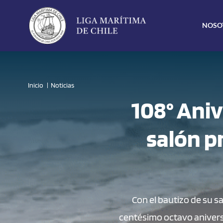
Click acá para ir directamente al contenido
NOSO
Inicio
Noticias
108° Aniv
salón p
Con el bautizo de su s
centésimo octavo anivers