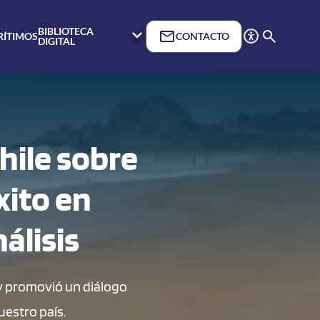
BIBLIOTECA
RÍTIMOS
CONTACTO
DIGITAL
hile sobre
xito en
álisis
l y promovió un diálogo
uestro país.