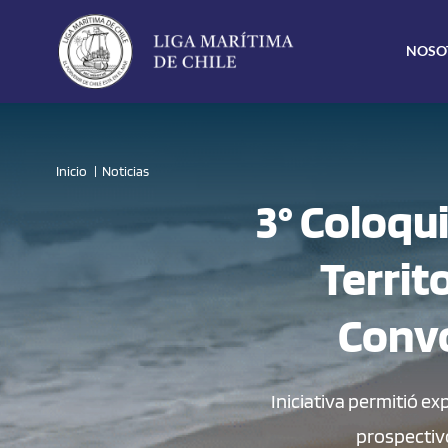
Click acá para ir directamente al contenido
NOSO
Inicio
Noticias
3° Coloqu
Territ
Convo
Iniciativa permitió ex
prospectivo