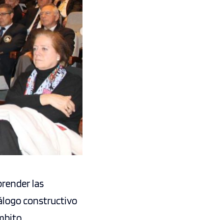
prender las
iálogo constructivo
mbito.