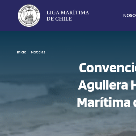
Click acá para ir directamente al contenido
NOSO
Inicio
Noticias
Convencio
Aguilera 
Marítima d