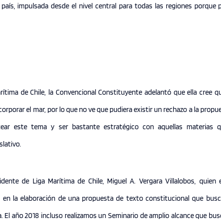
país, impulsada desde el nivel central para todas las regiones porque p
arítima de Chile, la Convencional Constituyente adelantó que ella cree q
orporar el mar, por lo que no ve que pudiera existir un rechazo a la propu
tear este tema y ser bastante estratégico con aquellas materias q
slativo.
sidente de Liga Marítima de Chile, Miguel A. Vergara Villalobos, quien
 en la elaboración de una propuesta de texto constitucional que bus
. El año 2018 incluso realizamos un Seminario de amplio alcance que bu