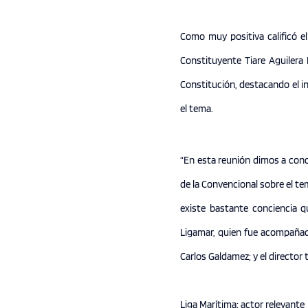
Como muy positiva calificó el
Constituyente Tiare Aguilera
Constitución, destacando el i
el tema.
“En esta reunión dimos a cono
de la Convencional sobre el te
existe bastante conciencia q
Ligamar, quien fue acompañado 
Carlos Galdamez; y el director 
Liga Marítima: actor relevante