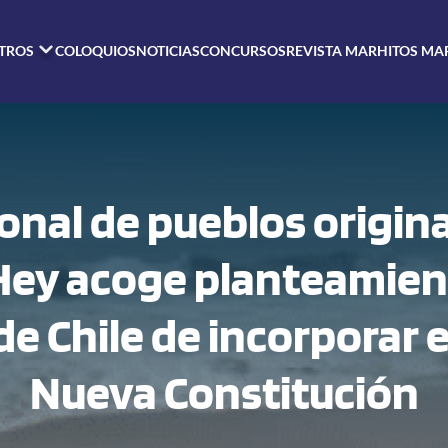
TROS
COLOQUIOS
NOTICIAS
CONCURSOS
REVISTA MAR
HITOS MA
nal de pueblos origina
Hey acoge planteamien
e Chile de incorporar e
Nueva Constitución