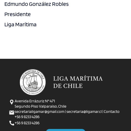
Edmundo González Robles
Presidente
Liga Marítima
Avenida Errázuriz N° 471
Segundo Piso Valparaíso, Chile
secretarialigamar@gmail.com | secretaria@ligamar.cl | Contacto
+56 9 8233 4286
+56 9 8233 4286