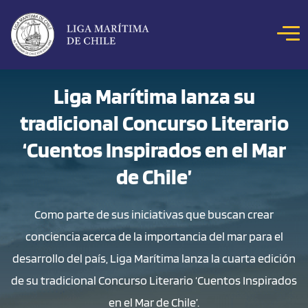
Click acá para ir directamente al contenido
NOSOTROS
Liga Marítima lanza su
tradicional Concurso Literario
COLOQUIOS
NOTICIAS
‘Cuentos Inspirados en el Mar
CONCURSOS
de Chile’
REVISTA MAR
Como parte de sus iniciativas que buscan crear
HITOS MARÍTIMOS
conciencia acerca de la importancia del mar para el
BIBLIOTECA DIGITAL
desarrollo del país, Liga Marítima lanza la cuarta edición
de su tradicional Concurso Literario ‘Cuentos Inspirados
en el Mar de Chile’.