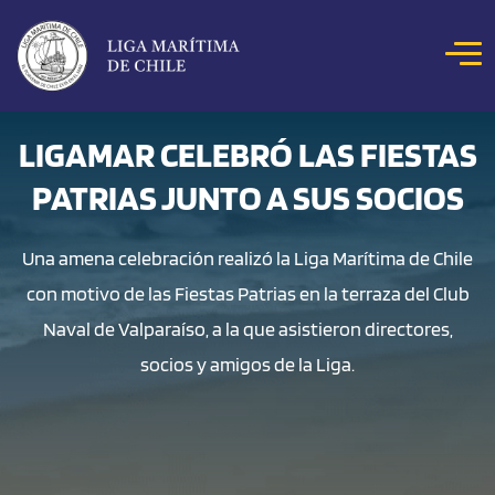
Click acá para ir directamente al contenido
NOSOTROS
LIGAMAR CELEBRÓ LAS FIESTAS
PATRIAS JUNTO A SUS SOCIOS
COLOQUIOS
NOTICIAS
Una amena celebración realizó la Liga Marítima de Chile
CONCURSOS
con motivo de las Fiestas Patrias en la terraza del Club
REVISTA MAR
Naval de Valparaíso, a la que asistieron directores,
HITOS MARÍTIMOS
socios y amigos de la Liga.
BIBLIOTECA DIGITAL