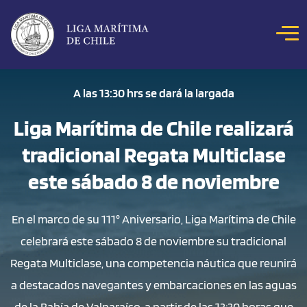
Click acá para ir directamente al contenido
NOSOTROS
A las 13:30 hrs se dará la largada
COLOQUIOS
Liga Marítima de Chile realizará
NOTICIAS
tradicional Regata Multiclase
CONCURSOS
este sábado 8 de noviembre
REVISTA MAR
HITOS MARÍTIMOS
En el marco de su 111° Aniversario, Liga Marítima de Chile
celebrará este sábado 8 de noviembre su tradicional
BIBLIOTECA DIGITAL
Regata Multiclase, una competencia náutica que reunirá
a destacados navegantes y embarcaciones en las aguas
de la Bahía de Valparaíso, a partir de las 13:30 horas que