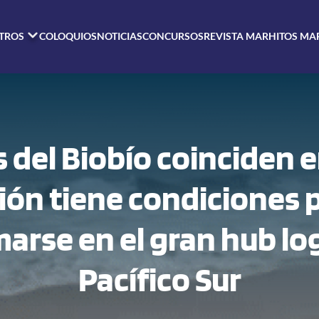
TROS
COLOQUIOS
NOTICIAS
CONCURSOS
REVISTA MAR
HITOS MA
 del Biobío coinciden e
ión tiene condiciones 
arse en el gran hub log
Pacífico Sur