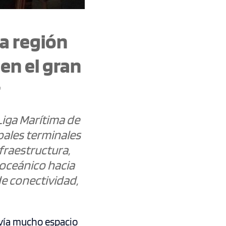
la región
en el gran
r
Liga Marítima de
pales terminales
fraestructura,
ioceánico hacia
de conectividad,
avía mucho espacio