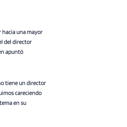
ar hacia una mayor
l del director
ien apuntó
o tiene un director
guimos careciendo
stema en su