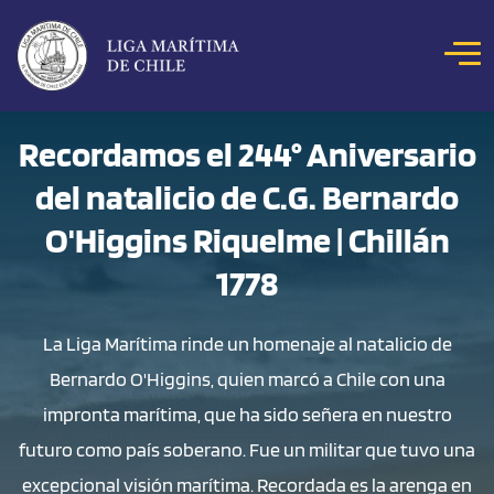
Click acá para ir directamente al contenido
NOSOTROS
Recordamos el 244° Aniversario
del natalicio de C.G. Bernardo
COLOQUIOS
NOTICIAS
O'Higgins Riquelme | Chillán
CONCURSOS
1778
REVISTA MAR
La Liga Marítima rinde un homenaje al natalicio de
HITOS MARÍTIMOS
Bernardo O'Higgins, quien marcó a Chile con una
BIBLIOTECA DIGITAL
impronta marítima, que ha sido señera en nuestro
futuro como país soberano. Fue un militar que tuvo una
excepcional visión marítima. Recordada es la arenga en