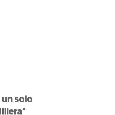
 un solo
illera"