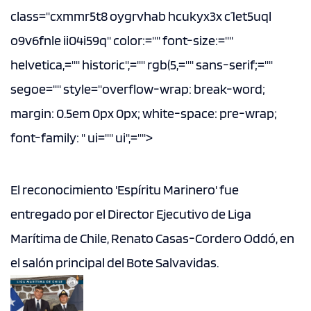
class="cxmmr5t8 oygrvhab hcukyx3x c1et5uql
o9v6fnle ii04i59q" color:="" font-size:=""
helvetica,="" historic",="" rgb(5,="" sans-serif;=""
segoe="" style="overflow-wrap: break-word;
margin: 0.5em 0px 0px; white-space: pre-wrap;
font-family: " ui="" ui",="">
El reconocimiento 'Espíritu Marinero' fue
entregado por el Director Ejecutivo de Liga
Marítima de Chile, Renato Casas-Cordero Oddó, en
el salón principal del Bote Salvavidas.