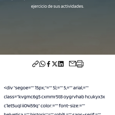
ejercicio de sus actividades.
CONTACTO
modo claro
<div "segoe="" 15px;"="" 5);="" 5,="" arial,=""
class="kvgmc6g5 cxmmr5t8 oygrvhab hcukyx3x
c1et5uql ii04i59q" color:="" font-size:=""
helvetica,="" historic",="" rgb(5,="" sans-serif;=""