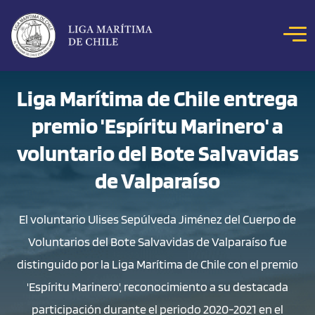
Click acá para ir directamente al contenido
NOSOTROS
Liga Marítima de Chile entrega
premio 'Espíritu Marinero' a
COLOQUIOS
NOTICIAS
voluntario del Bote Salvavidas
CONCURSOS
de Valparaíso
REVISTA MAR
El voluntario Ulises Sepúlveda Jiménez del Cuerpo de
HITOS MARÍTIMOS
Voluntarios del Bote Salvavidas de Valparaíso fue
BIBLIOTECA DIGITAL
distinguido por la Liga Marítima de Chile con el premio
'Espíritu Marinero', reconocimiento a su destacada
participación durante el periodo 2020-2021 en el