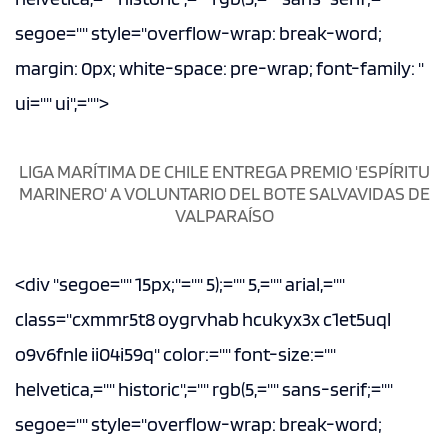
segoe="" style="overflow-wrap: break-word;
margin: 0px; white-space: pre-wrap; font-family: "
ui="" ui",="">
LIGA MARÍTIMA DE CHILE ENTREGA PREMIO 'ESPÍRITU
MARINERO' A VOLUNTARIO DEL BOTE SALVAVIDAS DE
VALPARAÍSO
<div "segoe="" 15px;"="" 5);="" 5,="" arial,=""
class="cxmmr5t8 oygrvhab hcukyx3x c1et5uql
o9v6fnle ii04i59q" color:="" font-size:=""
helvetica,="" historic",="" rgb(5,="" sans-serif;=""
segoe="" style="overflow-wrap: break-word;