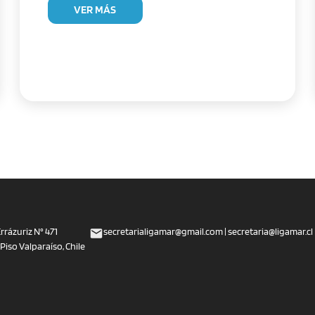
VER MÁS
rrázuriz N° 471
secretarialigamar@gmail.com | secretaria@ligamar.cl 
iso Valparaíso, Chile