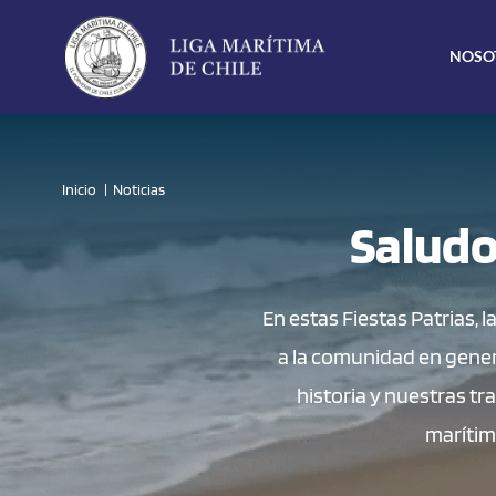
Click acá para ir directamente al contenido
NOSO
Inicio
Noticias
Saludo 
En estas Fiestas Patrias, 
a la comunidad en gener
historia y nuestras t
marítim