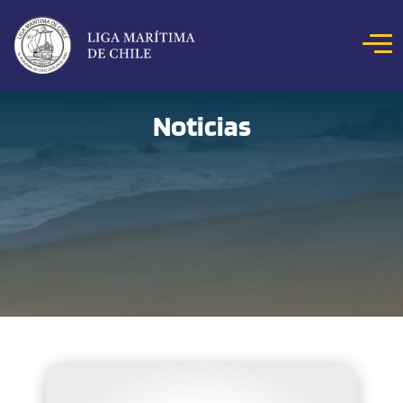
Click acá para ir directamente al contenido
NOSOTROS
Noticias
COLOQUIOS
NOTICIAS
CONCURSOS
REVISTA MAR
HITOS MARÍTIMOS
BIBLIOTECA DIGITAL