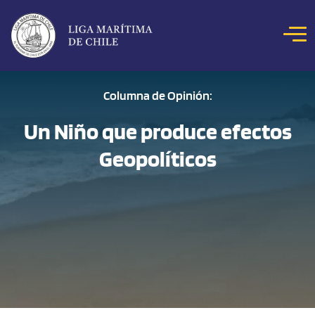
Click acá para ir directamente al contenido
NOSOTROS
Columna de Opinión:
COLOQUIOS
Un Niño que produce efectos
NOTICIAS
Geopolíticos
CONCURSOS
REVISTA MAR
HITOS MARÍTIMOS
BIBLIOTECA DIGITAL