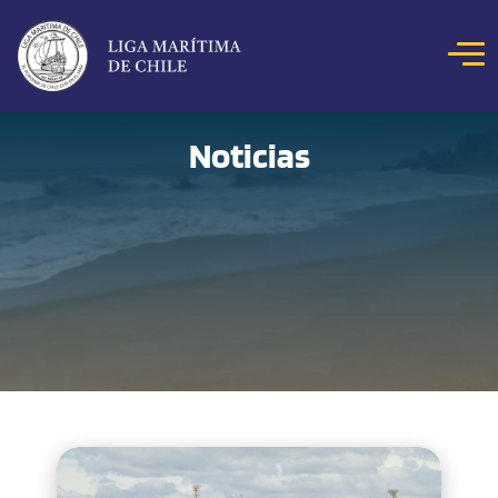
Click acá para ir directamente al contenido
NOSOTROS
Noticias
COLOQUIOS
NOTICIAS
CONCURSOS
REVISTA MAR
HITOS MARÍTIMOS
BIBLIOTECA DIGITAL