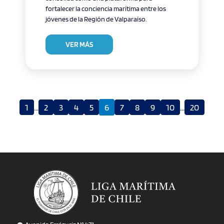
fortalecer la conciencia marítima entre los
jóvenes de la Región de Valparaíso.
VER MÁS
1
...
2
3
4
5
6
7
8
9
10
...
20